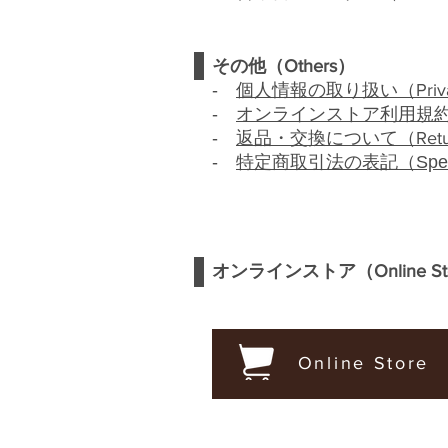
その他（
Others
）
‐
個人情報の取り扱い（
Priv
‐
オンラインストア利用規
‐
返品・交換について（
Ret
‐
特定商取引法の
表記
（Spec
オンラインストア（
Online S
Online Store