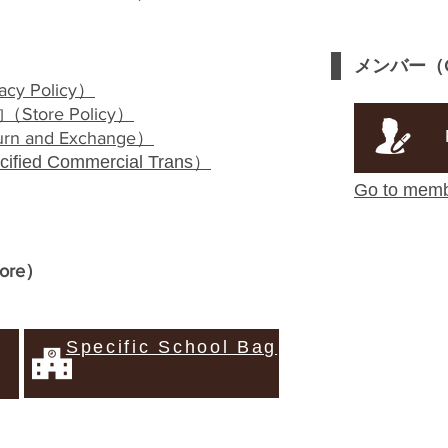
メンバー（
acy Policy
）
約（
Store Policy
）
urn and Exchange
）
ified
Commercial
Trans）
Go to mem
tore
）
Specific School Bag