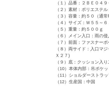
（１）品番：２ＢＥ０４９
（２）素材：ポリエステル
（３）容量：約５０（通常
（４）サイズ：Ｗ５５～６
（５）重量：約５００ｇ
（６）メイン入口：雨の侵
（７）前面：ファスナーポケ
（８）両サイド：入口マジ
Ｘ２７)
（９）底：クッション入り
（10）本体内部：吊ポケット
（11）ショルダーストラッ
（12）生産国：中国