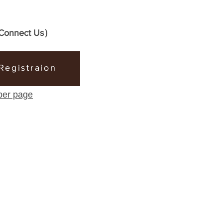
Connect Us
）
Registraion
ber page