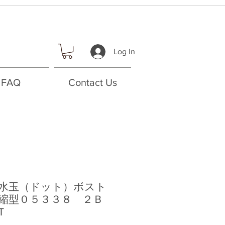
Log In
FAQ
Contact Us
水玉（ドット）ボスト
縮型０５３３８ ２Ｂ
Ｔ