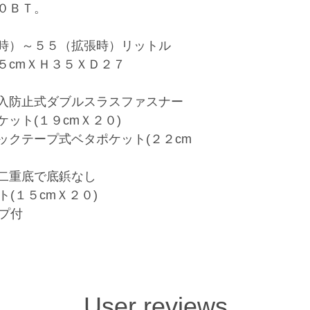
０ＢＴ。
口マジックテープ
２２）が２か所。
底はクッション入
時）～５５（拡張時）リットル
せん。
５cmＸＨ３５ＸＤ２７
本体内部には吊ポ
つ。ショルダース
入防止式ダブルスラスファスナー
ット(１９cmＸ２０)
ックテープ式ベタポケット(２２cm
二重底で底鋲なし
(１５cmＸ２０)
プ付
User reviews