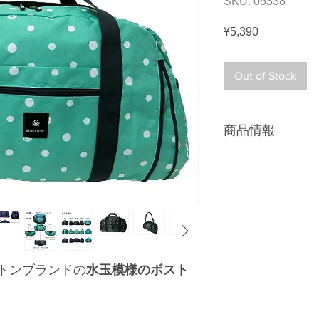
SKU: 05338
Price
¥5,390
Out of Stock
商品情報
「ＢＥＮＥＴＴＯ
様(ドット)のボス
模様は必須アイテ
通常時は約５０リ
を開けると広がり
す。旅行用・林間
えます。
トンブランドの
水玉模様のボスト
メインファスナー
スラスファスナー
ポケット（１９ｃ