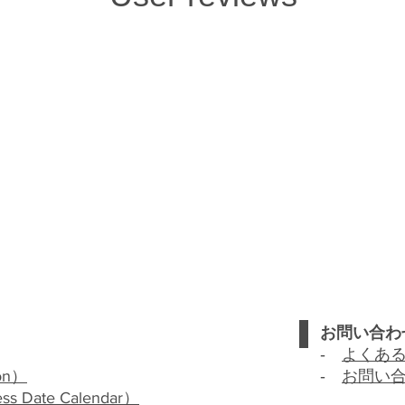
お問い合わ
‐
よくあ
on
）
‐
お問い
ess Date Calendar
）