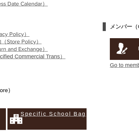
ess Date Calendar
）
メンバー（
acy Policy
）
約（
Store Policy
）
urn and Exchange
）
ified
Commercial
Trans）
Go to mem
tore
）
Specific School Bag