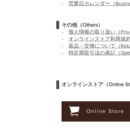
‐
営業日カレンダー（
Busin
その他（
Others
）
‐
個人情報の取り扱い（
Priv
‐
オンラインストア利用規
‐
返品・交換について（
Ret
‐
特定商取引法の
表記
（Spec
オンラインストア（
Online S
Online Store