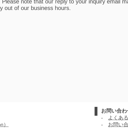
. Please note that our reply to your inquiry email 
ry out of our business hours.
お問い合わ
‐
よくあ
on
）
‐
お問い