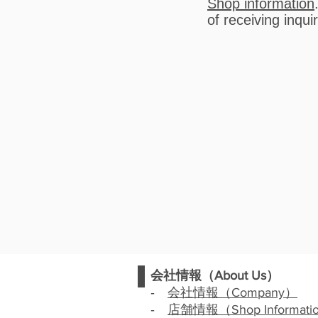
Shop information
of receiving inqui
会社情報（
About Us
）
‐
会社情報（
Company
）
‐
店舗情報（
Shop Informati