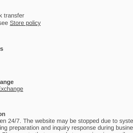
 transfer
 see
Store policy
es
hange
Exchange
on
pen 24/7. The website may be stopped due to sys
ing preparation and inquiry response during busine