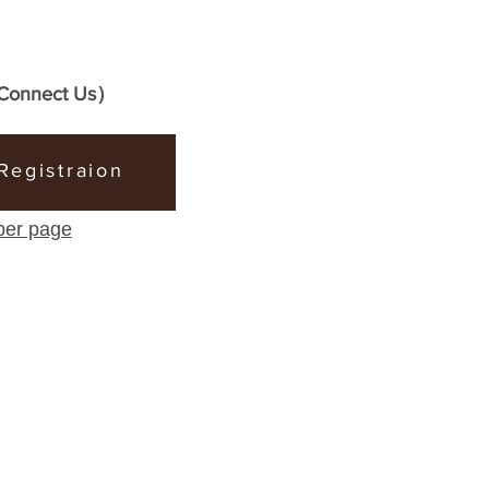
Connect Us
）
Registraion
ber page