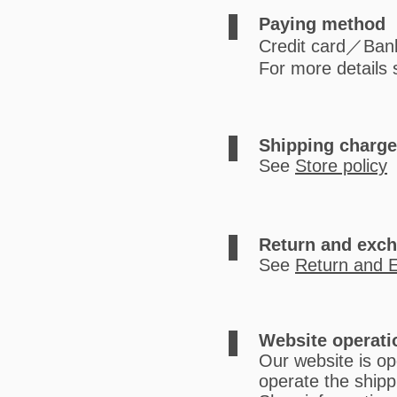
Paying method
Credit card／Bank
For more details
Shipping charg
See
Store policy
Return and exc
See
Return and 
Website operati
Our website is o
operate the shipp