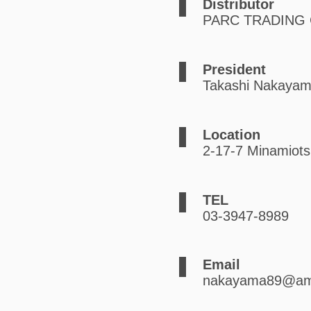
Distributor
PARC TRADING C
President
Takashi Nakaya
Location
2-17-7 Minamiot
TEL
03-3947-8989
Email
nakayama89@amail