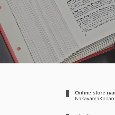
Online store na
NakayamaKaban