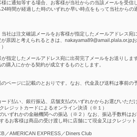
お客様に通知等する場合、お客様が当社からの当該メールを受信
ら24時間が経過した時のいずれか早い時点をもって当社からの
合、当社は注文確認メールをお客様が指定したメールアドレス宛
定が原因と考えられるときは、
nakayama89@amail.plala.or.jp
お
。）
客様が指定したメールアドレス宛に出荷完了メールをお送りしま
品の購入にかかる契約が成立するものとします。
商品のページに記載のとおりです。なお、代金及び送料は事前の
トカード払い、銀行振込、店舗支払のいずれかからお選びいただ
のクレジットカードによるオンライン決済（※１）
下のいずれかの金融機関への振込（※２）なお、振込手数料はお
望するお客様は商品の受け渡し時に店舗にて現金又はクレジット
／AMERICAN EXPRESS／Diners Club