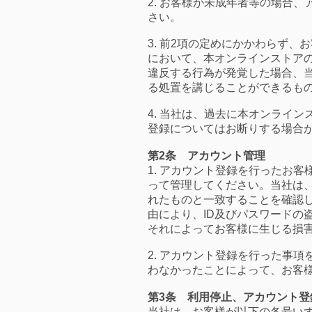
2. お客様が未成年者等の場合
さい。
3. 前2項の定めにかかわらず
において、本オンラインストア
違反する行為が発覚した場合、
る処置を講じることができるも
4. 当社は、過去に本オンライ
登録についてはお断りする場合
第2条 アカウント管理
1. アカウント登録を行ったお
って管理してください。当社は、
れたものと一致することを確認
由により、ID及びパスワードの
それによってお客様に生じる損
2. アカウント登録を行った事
わなかったことによって、お客
第3条 利用停止、アカウント登
当社は、お客様が以下の各号い