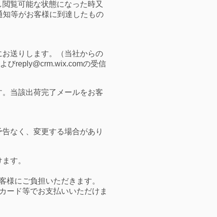
し閲覧可能な状態になった時又
通知等がお客様に到達したもの
にお送りします。（当社からの
よび
reply@crm.wix.com
の受信
す。当該出荷完了メールをお客
予告なく、変更する場合があり
けます。
客様にご負担いただきます。
カード等でお支払いいただけま