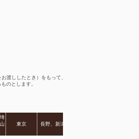
をお渡ししたとき）をもって、
るものとします。
埼
静岡
山
東京
長野、新潟
富山、石川、福井
岐阜