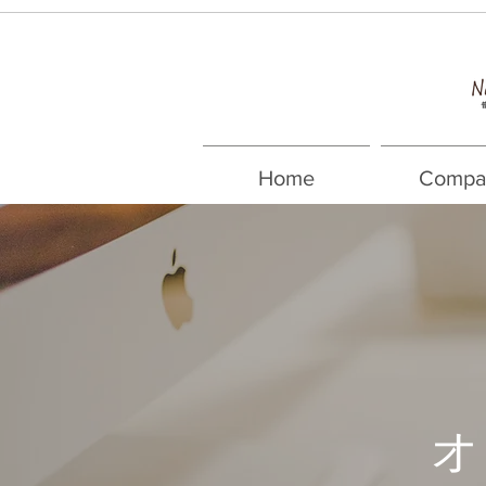
Home
Compa
オ