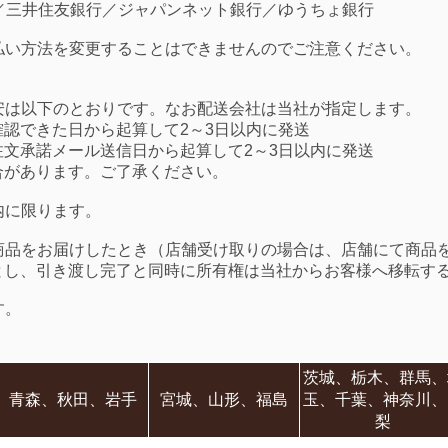
行／三井住友銀行／ジャパンネット銀行／ゆうちょ銀行
支払い方法を変更することはできませんのでご注意ください。
目安は以下のとおりです。なお配送会社は当社が指定します。
認できた日から起算して2～3日以内に発送
文承諾メール送信日から起算して2～3日以内に発送
合があります。ご了承ください。
内に限ります。
に商品をお届けしたとき（店舗受け取りの場合は、店舗にて商品
とし、引き渡し完了と同時に所有権は当社からお客様へ移転す
す。
茨城、栃木、群馬、
青森、秋田、岩手
宮城、山形、福島
玉、千葉、神奈川、
梨