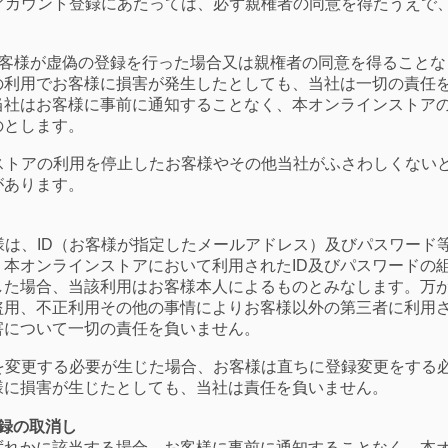
、アカウント登録にあたっては、必ず親権者の同意を得たうえで
、お客様が虚偽の登録を行った場合又は親権者の同意を得ること
の利用でお客様に損害が発生したとしても、当社は一切の責任
当社はお客様に事前に通知することなく、本オンラインストア
のとします。
ンストアの利用を停止したお客様やその他当社がふさわしくない
があります。
客様は、ID（お客様が指定したメールアドレス）及びパスワー
本オンラインストアにおいて利用されたID及びパスワードの
した場合、当該利用はお客様本人によるものとみなします。万
盗用、不正利用その他の事情によりお客様以外の第三者に利用
害について一切の責任を負いません。
項を変更する必要が生じた場合、お客様は直ちに登録変更をする
様に損害が生じたとしても、当社は責任を負いません。
録の取消し
ずれかに該当する場合、お客様に事前に通知することなく、本