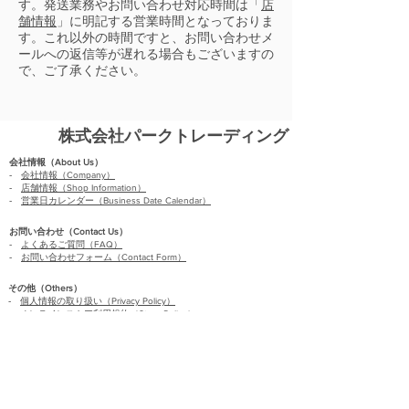
す。発送業務やお問い合わせ対応時間は「
店
舗情報
」に明記する営業時間となっておりま
す。これ以外の時間ですと、お問い合わせメ
ールへの返信等が遅れる場合もございますの
で、ご了承ください。
株式会社パークトレーディング
会社情報（
About Us
）
‐
会社情報（
Company
）
‐
店舗情報（
Shop Information
）
‐
営業日カレンダー（
Business Date Calendar
）
お問い合わせ（
Contact Us
）
‐
よくあるご質問（
FAQ
）
‐
お問い合わせフォーム（
Contact Form
）
その他（
Others
）
‐
個人情報の取り扱い（
Privacy Policy
）
‐
オンラインストア利用規約（
Store Policy
）
‐
返品・交換について（
Return and Exchange
）
‐
特定商取引法の
表記
（Specified
Commercial
Trans）
オンラインストア（
Online Store
）
Online Store